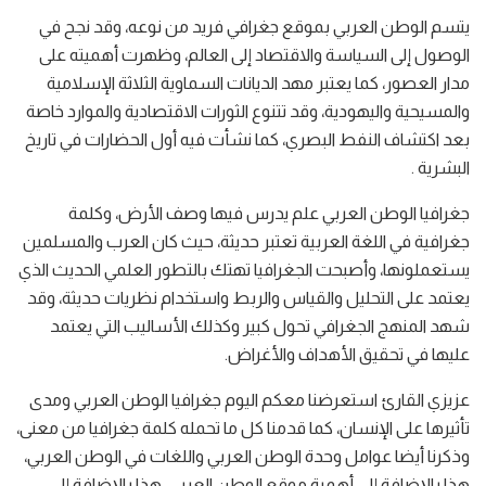
يتسم الوطن العربي بموقع جغرافي فريد من نوعه، وقد نجح في
الوصول إلى السياسة والاقتصاد إلى العالم، وظهرت أهميته على
مدار العصور، كما يعتبر مهد الديانات السماوية الثلاثة الإسلامية
والمسيحية واليهودية، وقد تتنوع الثورات الاقتصادية والموارد خاصة
بعد اكتشاف النفط البصري، كما نشأت فيه أول الحضارات في تاريخ
البشرية .
جغرافيا الوطن العربي علم يدرس فيها وصف الأرض، وكلمة
جغرافية في اللغة العربية تعتبر حديثة، حيث كان العرب والمسلمين
يستعملونها، وأصبحت الجغرافيا تهتك بالتطور العلمي الحديث الذي
يعتمد على التحليل والقياس والربط واستخدام نظريات حديثة، وقد
شهد المنهج الجغرافي تحول كبير وكذلك الأساليب التي يعتمد
عليها في تحقيق الأهداف والأغراض.
عزيزي القارئ استعرضنا معكم اليوم جغرافيا الوطن العربي ومدى
تأثيرها على الإنسان، كما قدمنا كل ما تحمله كلمة جغرافيا من معنى،
وذكرنا أيضا عوامل وحدة الوطن العربي واللغات في الوطن العربي،
هذا بالإضافة إلى أهمية موقع الوطن العربي، هذا بالإضافة إلى