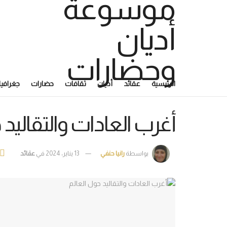
الرئيسية
عقائد
أديان
ثقافات
حضارات
جغرافيا
أغرب العادات والتقاليد 
بواسطة
رانيا حنفي
13 يناير، 2024
في
عقائد