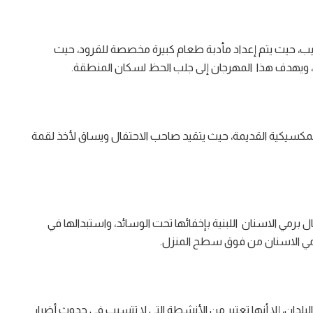
ريب، حيث يتم إعداد مأدبة طعام كبيرة مخصصة للقرود، حيث
م، ويهدف هذا المهرجان إلى جلب الحظ لسكان المنطقة.
المكسيكية القديمة، حيث يتقيد صاحب الاحتفال ويساق لأخذ لقمة
ل برمي الاسنان اللبنية بإخفائها تحت الوسائد، واستبدالها في
رمي الاسنان من فوق سطح المنزل.
بلدان، إلا أنها تعتبر من الأنشطة التي لا تتسبب في حدوث أضرار